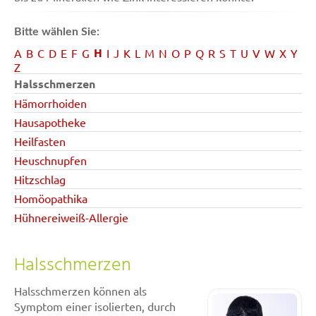
Bitte wählen Sie:
H
A
B
C
D
E
F
G
I
J
K
L
M
N
O
P
Q
R
S
T
U
V
W
X
Y
Z
Halsschmerzen
Hämorrhoiden
Hausapotheke
Heilfasten
Heuschnupfen
Hitzschlag
Homöopathika
Hühnereiweiß-Allergie
Halsschmerzen
Halsschmerzen können als
Symptom einer isolierten, durch