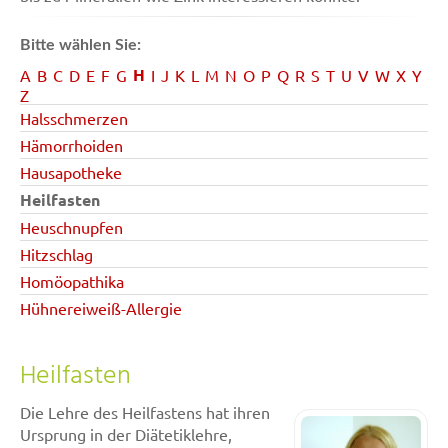
Bitte wählen Sie:
H
A
B
C
D
E
F
G
I
J
K
L
M
N
O
P
Q
R
S
T
U
V
W
X
Y
Z
Halsschmerzen
Hämorrhoiden
Hausapotheke
Heilfasten
Heuschnupfen
Hitzschlag
Homöopathika
Hühnereiweiß-Allergie
Heilfasten
Die Lehre des Heilfastens hat ihren
Ursprung in der Diätetiklehre,