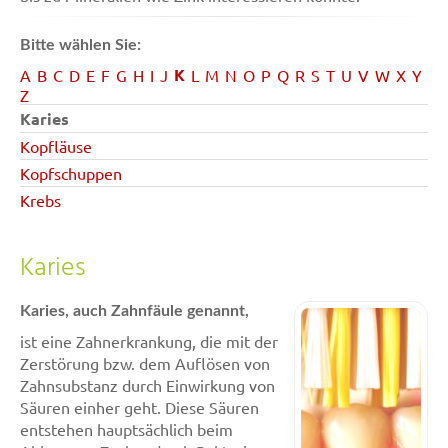
Bitte wählen Sie:
K
A
B
C
D
E
F
G
H
I
J
L
M
N
O
P
Q
R
S
T
U
V
W
X
Y
Z
Karies
Kopfläuse
Kopfschuppen
Krebs
Karies
Karies, auch Zahnfäule genannt,
ist eine Zahnerkrankung, die mit der
Zerstörung bzw. dem Auflösen von
Zahnsubstanz durch Einwirkung von
Säuren einher geht. Diese Säuren
entstehen hauptsächlich beim