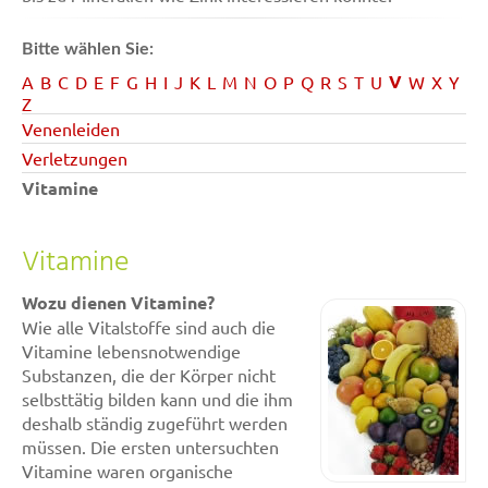
Bitte wählen Sie:
V
A
B
C
D
E
F
G
H
I
J
K
L
M
N
O
P
Q
R
S
T
U
W
X
Y
Z
Venenleiden
Verletzungen
Vitamine
Vitamine
Wozu dienen Vitamine?
Wie alle Vitalstoffe sind auch die
Vitamine lebensnotwendige
Substanzen, die der Körper nicht
selbsttätig bilden kann und die ihm
deshalb ständig zugeführt werden
müssen. Die ersten untersuchten
Vitamine waren organische