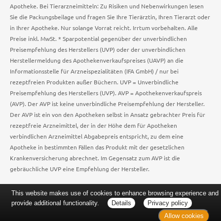
Apotheke. Bei Tierarzneimitteln: Zu Risiken und Nebenwirkungen lesen
Sie die Packungsbeilage und fragen Sie Ihre Tierärztin, Ihren Tierarzt oder
in Ihrer Apotheke. Nur solange Vorrat reicht. Irrtum vorbehalten. Alle
Preise inkl. MwSt. * Sparpotential gegenüber der unverbindlichen
Preisempfehlung des Herstellers (UVP) oder der unverbindlichen
Herstellermeldung des Apothekenverkaufspreises (UAVP) an die
Informationsstelle für Arzneispezialitäten (IFA GmbH) / nur bei
rezeptfreien Produkten außer Büchern. UVP = Unverbindliche
Preisempfehlung des Herstellers (UVP). AVP = Apothekenverkaufspreis
(AVP). Der AVP ist keine unverbindliche Preisempfehlung der Hersteller.
Der AVP ist ein von den Apotheken selbst in Ansatz gebrachter Preis für
rezeptfreie Arzneimittel, der in der Höhe dem für Apotheken
verbindlichen Arzneimittel Abgabepreis entspricht, zu dem eine
Apotheke in bestimmten Fällen das Produkt mit der gesetzlichen
Krankenversicherung abrechnet. Im Gegensatz zum AVP ist die
gebräuchliche UVP eine Empfehlung der Hersteller.
This website makes use of cookies to enhance browsing experience and
provide additional functionality.
Details
Privacy policy
Allow cookies