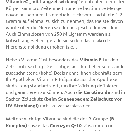
Vitamin-C „mit Langzeitwirkung“
empfehlen, denn der
Körper kann pro Zeiteinheit nur eine bestimmte Menge
davon aufnehmen. Es empfiehlt sich somit nicht, die 1-2
Gramm auf einmal zu sich zu nehmen, das Meiste davon
würde über die Nieren wieder ausgeschieden werden.
Auch Einmaldosen von 250 Milligramm werden als
kritisch angesehen: gerade sie sollen das Risiko der
Nierensteinbildung erhöhen (s.o.).
Neben Vitamin C ist besonders das
Vitamin E
für den
Zellschutz wichtig. Die richtige, auf Ihre Lebensumstände
zugeschnittene (hohe) Dosis nennt Ihnen ebenfalls gern
Ihr Apotheker. Vitamin-E-Präparate aus der Apotheke
sind streng standardisiert, um ihre Wirkung definieren
und garantieren zu können. Auch die
Carotinoide
sind in
Sachen Zellschutz
(beim Sonnenbaden: Zellschutz vor
UV-Strahlung!)
nicht zu vernachlässigen.
Weitere wichtige Vitamine sind die der B-Gruppe
(B-
Komplex)
sowie das
Coenzym Q-10
. Zusammen mit