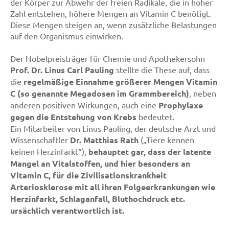
der Körper zur Abwehr der freien Radikale, die in hoher
Zahl entstehen, höhere Mengen an Vitamin C benötigt.
Diese Mengen steigen an, wenn zusätzliche Belastungen
auf den Organismus einwirken.
Der Nobelpreisträger für Chemie und Apothekersohn
Prof. Dr. Linus Carl Pauling
stellte die These auf, dass
die
regelmäßige Einnahme größerer Mengen Vitamin
C (so genannte Megadosen im Grammbereich)
, neben
anderen positiven Wirkungen, auch eine
Prophylaxe
gegen die Entstehung von Krebs
bedeutet.
Ein Mitarbeiter von Linus Pauling, der deutsche Arzt und
Wissenschaftler
Dr. Matthias Rath
(„Tiere kennen
keinen Herzinfarkt“),
behauptet gar, dass der latente
Mangel an Vitalstoffen, und hier besonders an
Vitamin C, für die Zivilisationskrankheit
Arteriosklerose mit all ihren Folgeerkrankungen wie
Herzinfarkt, Schlaganfall, Bluthochdruck etc.
ursächlich verantwortlich ist.