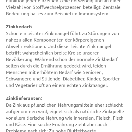
Funktion jeder einzelnen Zelle notwendig und an einer
Vielzahl von Stoffwechselprozessen beteiligt. Zentrale
Bedeutung hat es zum Beispiel im Immunsystem.
Zinkbedarf:
Schon ein leichter Zinkmangel führt zu Störungen von
nahezu allen Komponenten der körpereigenen
Abwehrreaktionen. Und dieser leichte Zinkmangel
betrifft wahrscheinlich breite Kreise unserer
Bevölkerung. Während schon der normale Zinkbedarf
selten durch die Ernährung gedeckt wird, leiden
Menschen mit erhöhtem Bedarf wie Senioren,
Schwangere und Stillende, Diabetiker, Kinder, Sportler
und Vegetarier oft an einem echten Zinkmangel.
Zinklieferanten:
Da Zink aus pflanzlichen Nahrungsmitteln eher schlecht
aufgenommen wird, eignet sich als natürliche Zinkquelle
vor allem tierische Nahrung wie Innereien, Fleisch, Fisch
und Käse. Eine solche Ernährung zieht aber auch
Probleme nach sich: Zu hohe Blutfettwerte,