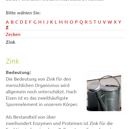
Bitte wählen Sie:
A
B
C
D
E
F
G
H
I
J
K
L
M
N
O
P
Q
R
S
T
U
V
W
X
Y
Z
Zecken
Zink
Zink
Bedeutung:
Die Bedeutung von Zink für den
menschlichen Organismus wird
allgemein noch unterschätzt. Nach
Eisen ist es das zweithäufigste
Spurenelement in unserem Körper.
Als Bestandteil von über
zweihundert Enzymen und Proteinen ist Zink für die