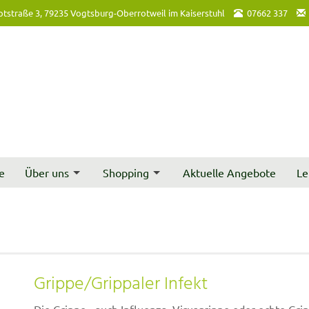
tstraße 3, 79235 Vogtsburg-Oberrotweil im Kaiserstuhl
07662 337
e
Über uns
Shopping
Aktuelle Angebote
Le
Grippe/Grippaler Infekt