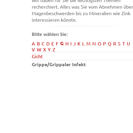
Wir haben für Sie die wichtigsten Themen
recherchiert. Alles was Sie vom Abnehmen übe
Magenbeschwerden bis zu Mineralien wie Zink
interessieren könnte.
Bitte wählen Sie:
G
A
B
C
D
E
F
H
I
J
K
L
M
N
O
P
Q
R
S
T
U
V
W
X
Y
Z
Gicht
Grippe/Grippaler Infekt