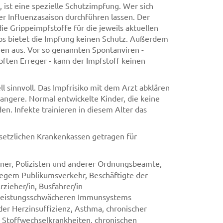
ist eine spezielle Schutzimpfung. Wer sich
der Influenzasaison durchführen lassen. Der
e Grippeimpfstoffe für die jeweils aktuellen
yps bietet die Impfung keinen Schutz. Außerdem
men aus. Vor so genannten Spontanviren -
ten Erreger - kann der Impfstoff keinen
l sinnvoll. Das Impfrisiko mit dem Arzt abklären
angere. Normal entwickelte Kinder, die keine
n. Infekte trainieren in diesem Alter das
setzlichen Krankenkassen getragen für
ner, Polizisten und anderer Ordnungsbeamte,
regem Publikumsverkehr, Beschäftigte der
rzieher/in, Busfahrer/in
 leistungsschwächeren Immunsystems
der Herzinsuffizienz, Asthma, chronischer
n Stoffwechselkrankheiten, chronischen