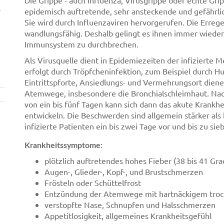
Die Grippe - auch Influenza, Virusgrippe oder echte Grip
r
epidemisch auftretende, sehr ansteckende und gefährlic
Sie wird durch Influenzaviren hervorgerufen. Die Errege
wandlungsfähig. Deshalb gelingt es ihnen immer wieder
Immunsystem zu durchbrechen.
Als Virusquelle dient in Epidemiezeiten der infizierte 
erfolgt durch Tröpfcheninfektion, zum Beispiel durch H
Eintrittspforte, Ansiedlungs- und Vermehrungsort dien
Atemwege, insbesondere die Bronchialschleimhaut. Nach
von ein bis fünf Tagen kann sich dann das akute Krankhe
entwickeln. Die Beschwerden sind allgemein stärker als 
infizierte Patienten ein bis zwei Tage vor und bis zu s
Krankheitssymptome:
plötzlich auftretendes hohes Fieber (38 bis 41 Gra
Augen-, Glieder-, Kopf-, und Brustschmerzen
Frösteln oder Schüttelfrost
Entzündung der Atemwege mit hartnäckigem tro
verstopfte Nase, Schnupfen und Halsschmerzen
Appetitlosigkeit, allgemeines Krankheitsgefühl