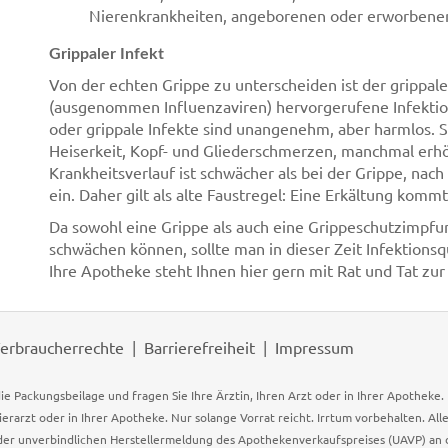
Nierenkrankheiten, angeborenen oder erworbene
Grippaler Infekt
Von der echten Grippe zu unterscheiden ist der grippale
(ausgenommen Influenzaviren) hervorgerufene Infektio
oder grippale Infekte sind unangenehm, aber harmlos.
Heiserkeit, Kopf- und Gliederschmerzen, manchmal erh
Krankheitsverlauf ist schwächer als bei der Grippe, nac
ein. Daher gilt als alte Faustregel: Eine Erkältung kommt
Da sowohl eine Grippe als auch eine Grippeschutzimp
schwächen können, sollte man in dieser Zeit Infektion
Ihre Apotheke steht Ihnen hier gern mit Rat und Tat zur 
erbraucherrechte
Barrierefreiheit
Impressum
ie Packungsbeilage und fragen Sie Ihre Ärztin, Ihren Arzt oder in Ihrer Apotheke
Tierarzt oder in Ihrer Apotheke. Nur solange Vorrat reicht. Irrtum vorbehalten. All
er unverbindlichen Herstellermeldung des Apothekenverkaufspreises (UAVP) an die