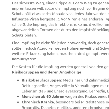
Der sicherste Weg, einer Grippe aus dem Weg zu gehen, 
impfen lassen will, sollte die Impfung noch vor Beginn 
Schutz hält etwa sechs Monate vor. Jedes Jahr werden di
Influenza-Viren hergestellt. Vor Viren eines anderen T
schließt die Impfung das Infektionsrisiko nicht vollkom
abgewandelten Formen der durch den Impfstoff bekämpf
Schutz bieten.
Eine Impfung ist nicht für jeden notwendig, doch generel
sollten jedoch Allergiker gegen Hühnereiweiß und Schw
weitere Erkrankung haben, brauchen nicht geimpft werde
Immunsystem.
Die Kosten für die Impfung werden generell von den ge
Risikogruppen und deren Angehörige
Risikoberufsgruppen
: Mediziner und Zahnmedizi
Rettungshelfer, Angestellte in Verwaltungen mit 
Lebensmittel- und Energieversorgung, Lehrer/in, E
Menschen ab 60 Jahren
wegen des Risikos eines
Chronisch Kranke
, besonders bei Mitralstenose o
Bronchitis, Diabetes mellitus, anderen chronische