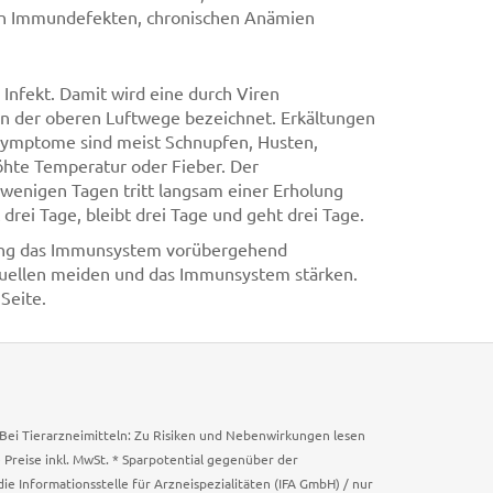
n Immundefekten, chronischen Anämien
 Infekt. Damit wird eine durch Viren
n der oberen Luftwege bezeichnet. Erkältungen
 Symptome sind meist Schnupfen, Husten,
öhte Temperatur oder Fieber. Der
h wenigen Tagen tritt langsam einer Erholung
 drei Tage, bleibt drei Tage und geht drei Tage.
fung das Immunsystem vorübergehend
squellen meiden und das Immunsystem stärken.
Seite.
. Bei Tierarzneimitteln: Zu Risiken und Nebenwirkungen lesen
e Preise inkl. MwSt. * Sparpotential gegenüber der
 Informationsstelle für Arzneispezialitäten (IFA GmbH) / nur